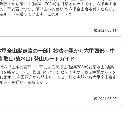
鍋蓋山から摩耶山(標高：702m)を目指すルートです。六甲全山縦
の一部と言いつつ、摩耶山への登りは 六甲全山縦走路を通らず、
谷ルートを通っています。このルートは...
2021.05.11
六甲全山縦走路の一部】妙法寺駅から六甲西部～中
(高取山/菊水山) 登山ルートガイド
は六甲山系の西部～中部にある高取山(標高328m)と菊水山(標高
9m)を紹介します。 登山口へのアクセスですが、妙法寺駅からスタ
します。 今回紹介する登山ルートは、妙法寺駅から六甲全山縦走
ルートを通り、高取山か...
2021.05.07