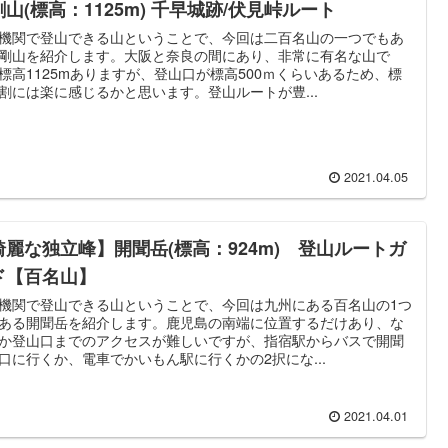
山(標高：1125m) 千早城跡/伏見峠ルート
機関で登山できる山ということで、今回は二百名山の一つでもあ
剛山を紹介します。大阪と奈良の間にあり、非常に有名な山で
標高1125mありますが、登山口が標高500ｍくらいあるため、標
割には楽に感じるかと思います。登山ルートが豊...
2021.04.05
綺麗な独立峰】開聞岳(標高：924m) 登山ルートガ
ド【百名山】
機関で登山できる山ということで、今回は九州にある百名山の1つ
ある開聞岳を紹介します。鹿児島の南端に位置するだけあり、な
か登山口までのアクセスが難しいですが、指宿駅からバスで開聞
口に行くか、電車でかいもん駅に行くかの2択にな...
2021.04.01