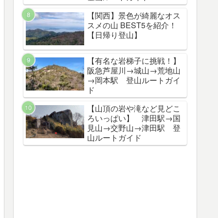
【関西】景色が綺麗なオス
スメの山 BEST5を紹介！
【日帰り登山】
【有名な岩梯子に挑戦！】
阪急芦屋川→城山→荒地山
→岡本駅 登山ルートガイ
ド
【山頂の岩や滝など見どこ
ろいっぱい】 津田駅→国
見山→交野山→津田駅 登
山ルートガイド