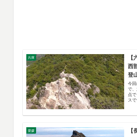
【
兵庫
西部
登
今回
で、
点で
スで
【
愛媛