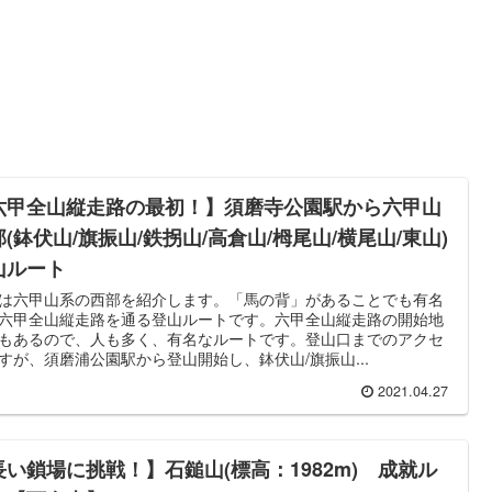
六甲全山縦走路の最初！】須磨寺公園駅から六甲山
(鉢伏山/旗振山/鉄拐山/高倉山/栂尾山/横尾山/東山)
山ルート
は六甲山系の西部を紹介します。「馬の背」があることでも有名
六甲全山縦走路を通る登山ルートです。六甲全山縦走路の開始地
もあるので、人も多く、有名なルートです。登山口までのアクセ
すが、須磨浦公園駅から登山開始し、鉢伏山/旗振山...
2021.04.27
長い鎖場に挑戦！】石鎚山(標高：1982m) 成就ル