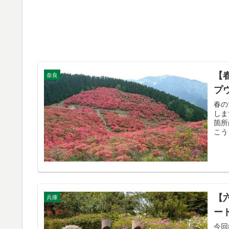
【
奈良
プ
春の
しま
箇所
こう
【
兵庫
ー
今回