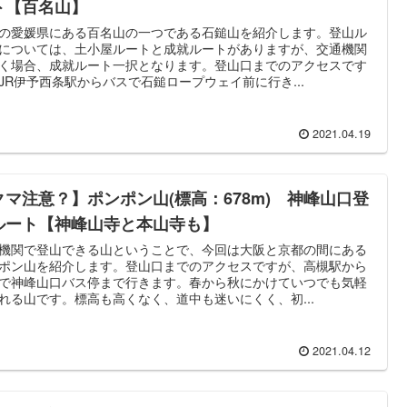
ト【百名山】
の愛媛県にある百名山の一つである石鎚山を紹介します。登山ル
については、土小屋ルートと成就ルートがありますが、交通機関
く場合、成就ルート一択となります。登山口までのアクセスです
JR伊予西条駅からバスで石鎚ロープウェイ前に行き...
2021.04.19
クマ注意？】ポンポン山(標高：678m) 神峰山口登
ルート【神峰山寺と本山寺も】
機関で登山できる山ということで、今回は大阪と京都の間にある
ポン山を紹介します。登山口までのアクセスですが、高槻駅から
で神峰山口バス停まで行きます。春から秋にかけていつでも気軽
れる山です。標高も高くなく、道中も迷いにくく、初...
2021.04.12