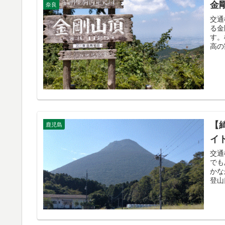
金剛
奈良
交通
る金
す。
高の
【
鹿児島
イ
交通
でも
かな
登山