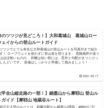
春のツツジが見どころ！】大和葛城山 葛城山ロー
ウェイからの登山ルートガイド
ツツジでとても有名な大和葛城山の登山ルートを写真付きで紹介
す！ ロープウェイを使わずに登山道を登ります。 危険個所や迷う
はほぼ無いものの、 距離は短い割には、意外と勾配がきつくけっ
しんどいです。 装備はしっかりと準備して挑みましょう！
2021.05.17
六甲全山縦走路の一部！】鍋蓋山から摩耶山 登山ル
トガイド【摩耶山 地蔵谷ルート】
紹介する登山ルートは、鈴蘭台駅から鍋蓋山(標高：486m)に行