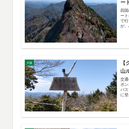
ー
四国
ート
で行
が、
【
大阪
山
交通
ポン
バス
に登