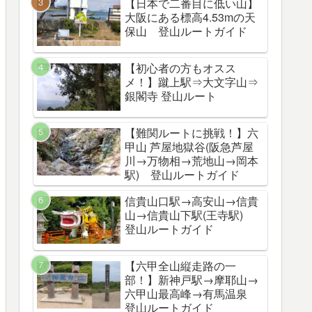
【日本で二番目に低い山】
大阪にある標高4.53mの天
保山 登山ルートガイド
【初心者の方もオスス
メ！】蹴上駅⇒大文字山⇒
銀閣寺 登山ルート
【難関ルートに挑戦！】六
甲山 芦屋地獄谷(阪急芦屋
川→万物相→荒地山→岡本
駅) 登山ルートガイド
信貴山口駅→高安山→信貴
山→信貴山下駅(王寺駅)
登山ルートガイド
【六甲全山縦走路の一
部！】新神戸駅→摩耶山→
六甲山最高峰→有馬温泉
登山ルートガイド