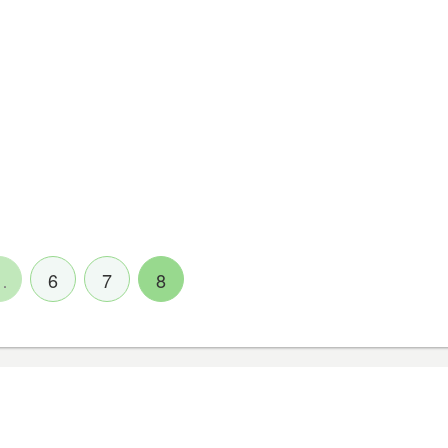
…
6
7
8