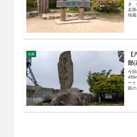
き、
走路
地蔵
【
兵庫
部
今回
45
ート
路の