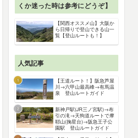
くか迷った時は参考にどうぞ】
【関西オススメ山】大阪か
ら日帰りで登山できる山一
覧【登山ルートも！】
人気記事
【王道ルート！】阪急芦屋
川→六甲山最高峰→有馬温
泉 登山ルートガイド
新神戸駅(JR三ノ宮駅)→布
引の滝→天狗道ルートで摩
耶山(掬星台)→阪急王子公
園駅 登山ルートガイド