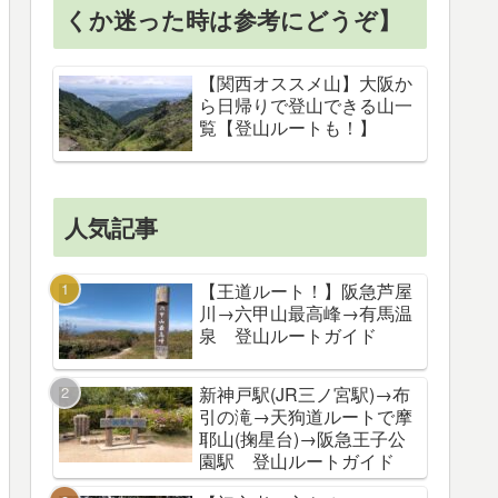
くか迷った時は参考にどうぞ】
【関西オススメ山】大阪か
ら日帰りで登山できる山一
覧【登山ルートも！】
人気記事
【王道ルート！】阪急芦屋
川→六甲山最高峰→有馬温
泉 登山ルートガイド
新神戸駅(JR三ノ宮駅)→布
引の滝→天狗道ルートで摩
耶山(掬星台)→阪急王子公
園駅 登山ルートガイド