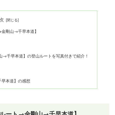
次
→金剛山→千早本道】
山→千早本道】の登山ルートを写真付きで紹介！
千早本道】の感想
ルート→金剛山→千早本道】