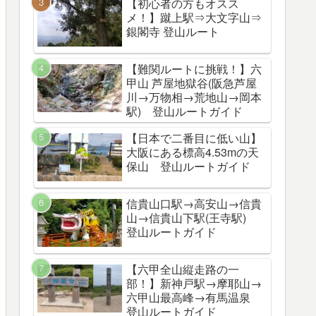
【初心者の方もオスス
メ！】蹴上駅⇒大文字山⇒
銀閣寺 登山ルート
【難関ルートに挑戦！】六
甲山 芦屋地獄谷(阪急芦屋
川→万物相→荒地山→岡本
駅) 登山ルートガイド
【日本で二番目に低い山】
大阪にある標高4.53mの天
保山 登山ルートガイド
信貴山口駅→高安山→信貴
山→信貴山下駅(王寺駅)
登山ルートガイド
【六甲全山縦走路の一
部！】新神戸駅→摩耶山→
六甲山最高峰→有馬温泉
登山ルートガイド