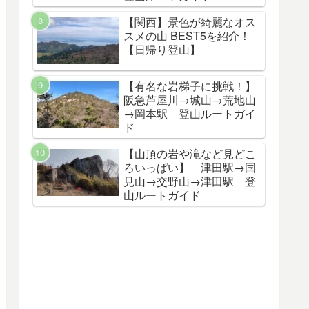
【関西】景色が綺麗なオス
スメの山 BEST5を紹介！
【日帰り登山】
【有名な岩梯子に挑戦！】
阪急芦屋川→城山→荒地山
→岡本駅 登山ルートガイ
ド
【山頂の岩や滝など見どこ
ろいっぱい】 津田駅→国
見山→交野山→津田駅 登
山ルートガイド