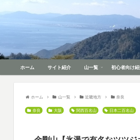
ホーム
サイト紹介
山一覧
初心者向け紹
ホーム
山一覧
近畿地方
奈良
奈良
大阪
関西百名山
日本二百名山
金剛山【氷瀑で有名なツツジ