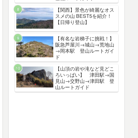
【関西】景色が綺麗なオス
スメの山 BEST5を紹介！
【日帰り登山】
【有名な岩梯子に挑戦！】
阪急芦屋川→城山→荒地山
→岡本駅 登山ルートガイ
ド
【山頂の岩や滝など見どこ
ろいっぱい】 津田駅→国
見山→交野山→津田駅 登
山ルートガイド