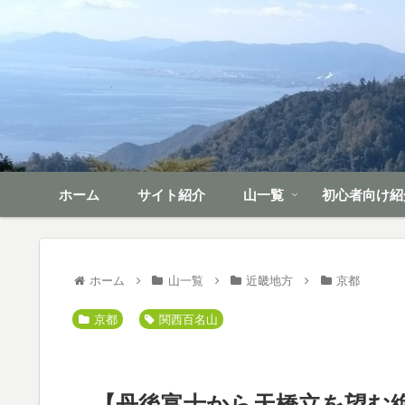
ホーム
サイト紹介
山一覧
初心者向け紹
ホーム
山一覧
近畿地方
京都
京都
関西百名山
【丹後富士から天橋立を望む