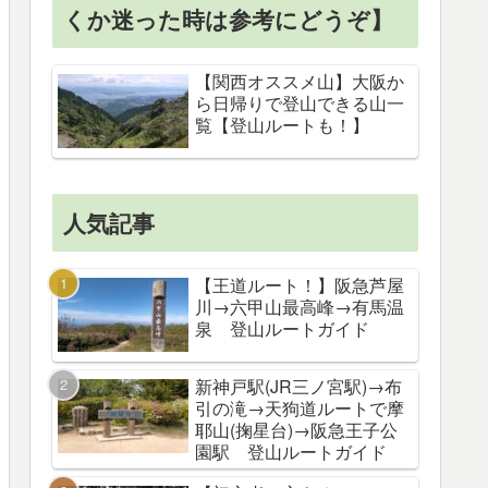
くか迷った時は参考にどうぞ】
【関西オススメ山】大阪か
ら日帰りで登山できる山一
覧【登山ルートも！】
人気記事
【王道ルート！】阪急芦屋
川→六甲山最高峰→有馬温
泉 登山ルートガイド
新神戸駅(JR三ノ宮駅)→布
引の滝→天狗道ルートで摩
耶山(掬星台)→阪急王子公
園駅 登山ルートガイド