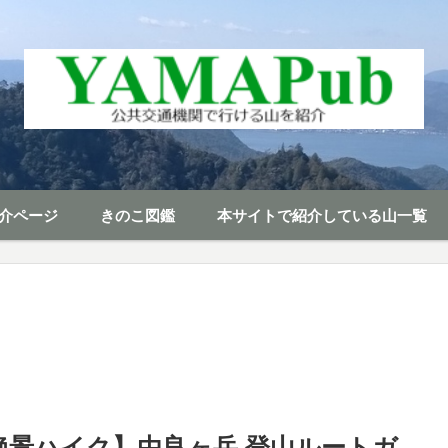
介ページ
きのこ図鑑
本サイトで紹介している山一覧
絶景ハイク】由良ヶ岳 登山ルートガ