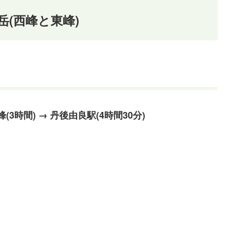
(西峰と東峰)
峰(3時間) →
丹後由良
駅(4時間30分)