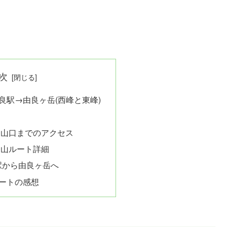
次
良駅→由良ヶ岳(西峰と東峰)
リ
登山口までのアクセス
登山ルート詳細
駅から由良ヶ岳へ
ートの感想