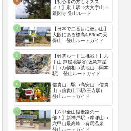
【初心者の方もオスス
メ！】蹴上駅⇒大文字山⇒
銀閣寺 登山ルート
【日本で二番目に低い山】
大阪にある標高4.53mの天
保山 登山ルートガイド
【難関ルートに挑戦！】六
甲山 芦屋地獄谷(阪急芦屋
川→万物相→荒地山→岡本
駅) 登山ルートガイド
信貴山口駅→高安山→信貴
山→信貴山下駅(王寺駅)
登山ルートガイド
【六甲全山縦走路の一
部！】新神戸駅→摩耶山→
六甲山最高峰→有馬温泉
登山ルートガイド