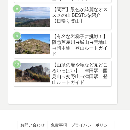
【関西】景色が綺麗なオス
スメの山 BEST5を紹介！
【日帰り登山】
【有名な岩梯子に挑戦！】
阪急芦屋川→城山→荒地山
→岡本駅 登山ルートガイ
ド
【山頂の岩や滝など見どこ
ろいっぱい】 津田駅→国
見山→交野山→津田駅 登
山ルートガイド
お問い合わせ
免責事項・プライバシーポリシー