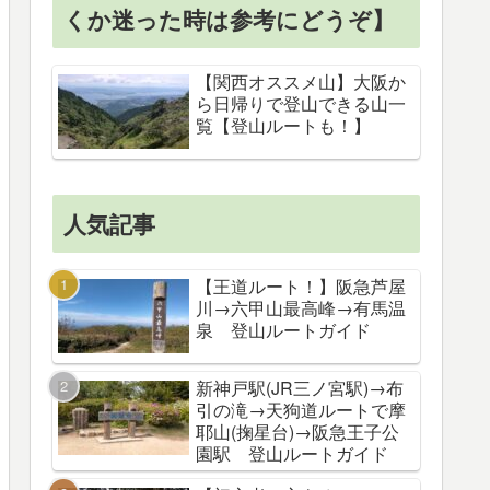
くか迷った時は参考にどうぞ】
【関西オススメ山】大阪か
ら日帰りで登山できる山一
覧【登山ルートも！】
人気記事
【王道ルート！】阪急芦屋
川→六甲山最高峰→有馬温
泉 登山ルートガイド
新神戸駅(JR三ノ宮駅)→布
引の滝→天狗道ルートで摩
耶山(掬星台)→阪急王子公
園駅 登山ルートガイド