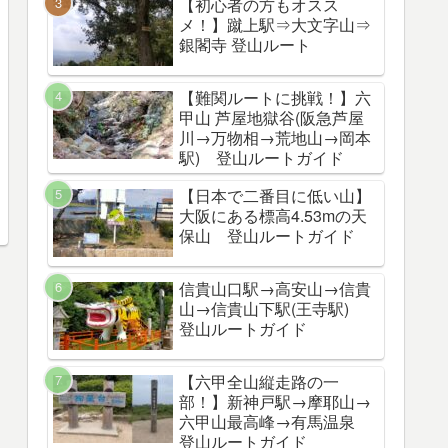
【初心者の方もオスス
メ！】蹴上駅⇒大文字山⇒
銀閣寺 登山ルート
【難関ルートに挑戦！】六
甲山 芦屋地獄谷(阪急芦屋
川→万物相→荒地山→岡本
駅) 登山ルートガイド
【日本で二番目に低い山】
大阪にある標高4.53mの天
保山 登山ルートガイド
信貴山口駅→高安山→信貴
山→信貴山下駅(王寺駅)
登山ルートガイド
【六甲全山縦走路の一
部！】新神戸駅→摩耶山→
六甲山最高峰→有馬温泉
登山ルートガイド