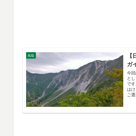
【
鳥取
ガ
今回
とし
です
はけ
ご選