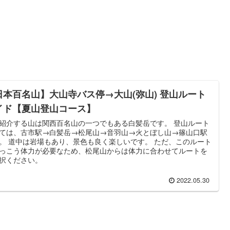
日本百名山】大山寺バス停→大山(弥山) 登山ルート
イド【夏山登山コース】
紹介する山は関西百名山の一つでもある白髪岳です。 登山ルート
ては、古市駅→白髪岳→松尾山→音羽山→火とぼし山→篠山口駅
。 道中は岩場もあり、景色も良く楽しいです。 ただ、このルート
っこう体力が必要なため、松尾山からは体力に合わせてルートを
択ください。
2022.05.30