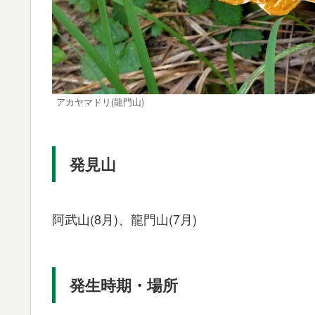
アカヤマドリ(龍門山)
発見山
阿武山(8月)、龍門山(7月)
発生時期・場所