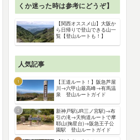
くか迷った時は参考にどうぞ】
【関西オススメ山】大阪か
ら日帰りで登山できる山一
覧【登山ルートも！】
人気記事
【王道ルート！】阪急芦屋
川→六甲山最高峰→有馬温
泉 登山ルートガイド
新神戸駅(JR三ノ宮駅)→布
引の滝→天狗道ルートで摩
耶山(掬星台)→阪急王子公
園駅 登山ルートガイド