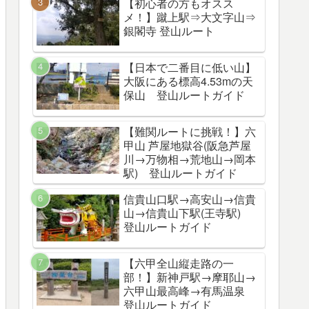
【初心者の方もオスス
メ！】蹴上駅⇒大文字山⇒
銀閣寺 登山ルート
【日本で二番目に低い山】
大阪にある標高4.53mの天
保山 登山ルートガイド
【難関ルートに挑戦！】六
甲山 芦屋地獄谷(阪急芦屋
川→万物相→荒地山→岡本
駅) 登山ルートガイド
信貴山口駅→高安山→信貴
山→信貴山下駅(王寺駅)
登山ルートガイド
【六甲全山縦走路の一
部！】新神戸駅→摩耶山→
六甲山最高峰→有馬温泉
登山ルートガイド