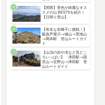
【関西】景色が綺麗なオス
スメの山 BEST5を紹介！
【日帰り登山】
【有名な岩梯子に挑戦！】
阪急芦屋川→城山→荒地山
→岡本駅 登山ルートガイ
ド
【山頂の岩や滝など見どこ
ろいっぱい】 津田駅→国
見山→交野山→津田駅 登
山ルートガイド