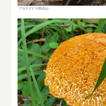
アカヤマドリ(阿武山)